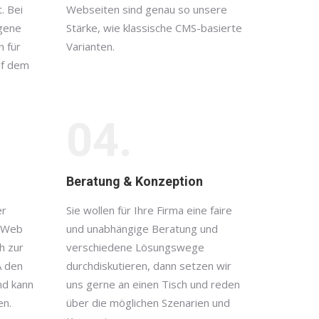
. Bei
Webseiten sind genau so unsere
igene
Stärke, wie klassische CMS-basierte
n für
Varianten.
uf dem
04.
Beratung & Konzeption
er
Sie wollen für Ihre Firma eine faire
e Web
und unabhängige Beratung und
h zur
verschiedene Lösungswege
A den
durchdiskutieren, dann setzen wir
nd kann
uns gerne an einen Tisch und reden
en.
über die möglichen Szenarien und