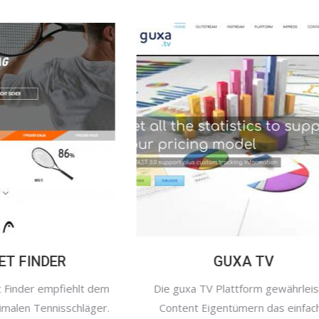
UET FINDER
GUXA TV
et Finder empfiehlt dem
Die guxa TV Plattform gewährl
ptimalen Tennisschläger.
Content Eigentümern das ein