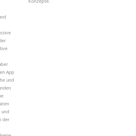
Konzepte.
und
ssive
der
tive
 aber
len App
che und
Kunden
ie
äten
n und
i der
 keine