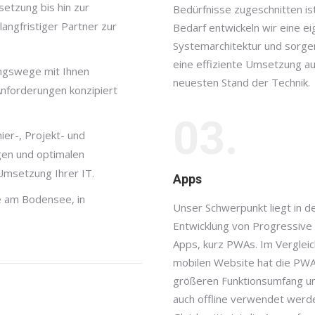
etzung bis hin zur
Bedürfnisse zugeschnitten ist
angfristiger Partner zur
Bedarf entwickeln wir eine e
Systemarchitektur und sorge
eine effiziente Umsetzung a
ngswege mit Ihnen
neuesten Stand der Technik.
nforderungen konzipiert
03.
ier-, Projekt- und
gen und optimalen
Umsetzung Ihrer IT.
Apps
le am Bodensee, in
Unser Schwerpunkt liegt in d
Entwicklung von Progressiv
Apps, kurz PWAs. Im Vergleic
mobilen Website hat die PW
größeren Funktionsumfang u
auch offline verwendet werd