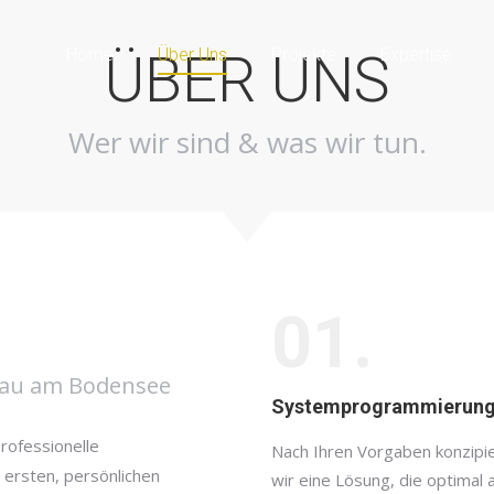
Home
ÜBER UNS
Über Uns
Projekte
Expertise
Wer wir sind & was wir tun.
01.
dau am Bodensee
Systemprogrammierun
rofessionelle
Nach Ihren Vorgaben konzipi
ersten, persönlichen
wir eine Lösung, die optimal a