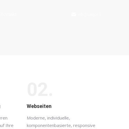
Kontakt
info@unigon.li
02.
g
Webseiten
eren
Moderne, individuelle,
uf Ihre
komponentenbasierte, responsive